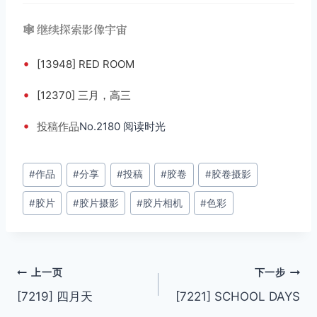
🕸️ 继续探索影像宇宙
•
[13948] RED ROOM
•
[12370] 三月，高三
•
投稿
作品
No.2180 阅读时光
文
#
作品
#
分享
#
投稿
#
胶卷
#
胶卷摄影
章
#
胶片
#
胶片摄影
#
胶片相机
#
色彩
标
签：
文
上一页
下一步
[7219] 四月天
[7221] SCHOOL DAYS
章