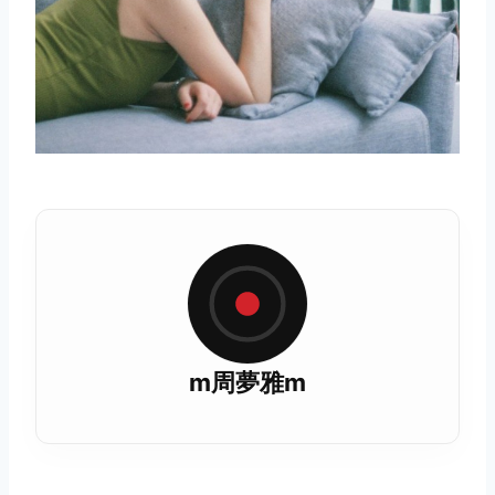
m周夢雅m