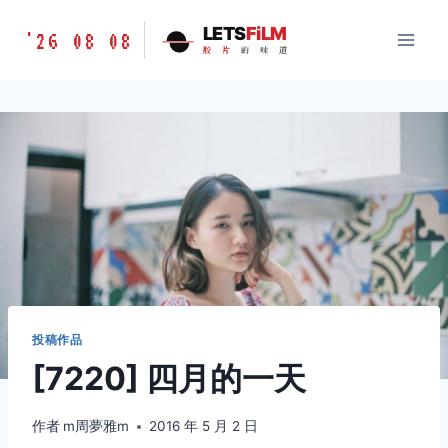
跳
胶
LETS
FiLM
'26 08 08
到
胶
片
的
味
道
片
内
的
容
味
道
LETSFILM
投稿作品
[7220] 四月的一天
作者
m周夢雅m
2016 年 5 月 2 日