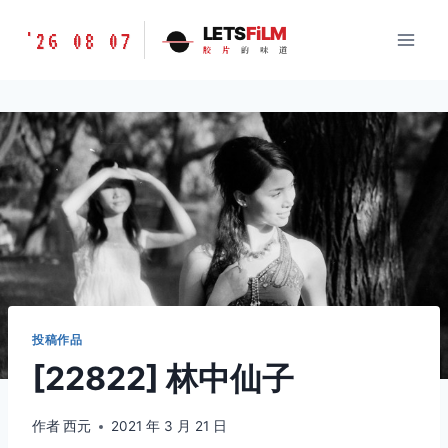
跳
胶
LETS
FiLM
'26 08 07
到
胶
片
的
味
道
片
内
的
容
味
道
LETSFILM
投稿作品
[22822] 林中仙子
作者
西元
2021 年 3 月 21 日