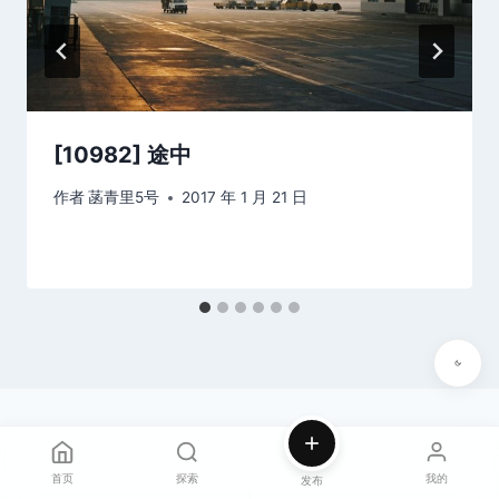
[10982] 途中
作者
菡青里5号
2017 年 1 月 21 日
首页
探索
我的
发布