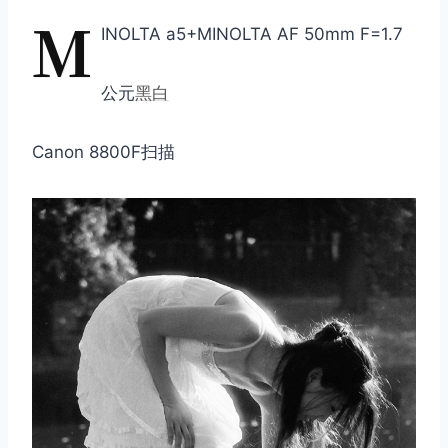
M
INOLTA a5+MINOLTA AF 50mm F=1.7
公元
黑白
Canon 8800F扫描