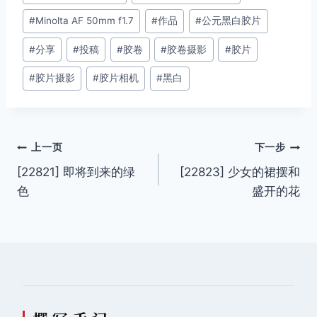
章
#
Minolta AF 50mm f1.7
#
作品
#
公元黑白胶片
标
签：
#
分享
#
投稿
#
胶卷
#
胶卷摄影
#
胶片
#
胶片摄影
#
胶片相机
#
黑白
文
上一页
下一步
[22821] 即将到来的绿
[22823] 少女的裙摆和
章
色
盛开的花
导
航