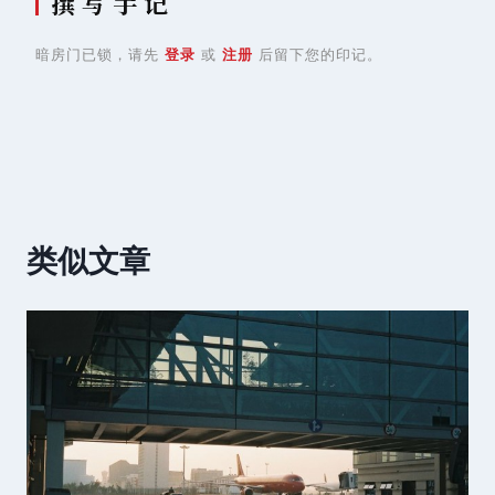
撰 写 手 记
暗房门已锁，请先
登录
或
注册
后留下您的印记。
类似文章