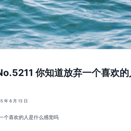
o.5211 你知道放弃一个喜欢
15 年 8 月 13 日
一个喜欢的人是什么感觉吗