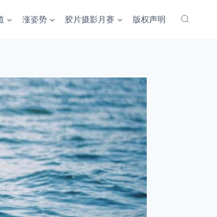
道
涨姿势
胶片摄影月赛
版权声明