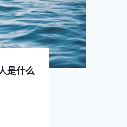
的人是什么