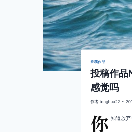
投稿作品
投稿作品N
感觉吗
作者
tonghua22
20
你
知道放弃