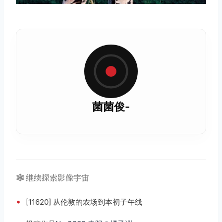
菌菌俊-
🕸️ 继续探索影像宇宙
•
[11620] 从伦敦的农场到本初子午线