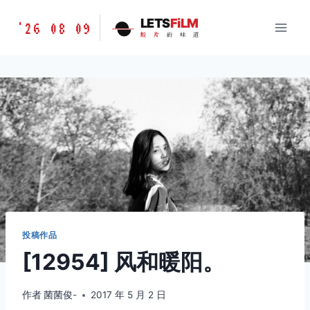
跳
胶
LETS
FiLM
'26 08 09
到
胶
片
的
味
道
片
内
的
容
味
道
LETSFILM
投稿作品
[12954] 风和暖阳。
作者
菌菌俊-
2017 年 5 月 2 日