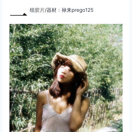
一
组
胶片
/器材：禄来prego125