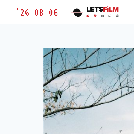
跳
胶
LETS
FiLM
'26 08 06
到
片
胶
片
的
味
道
内
的
容
味
道
LETSFILM