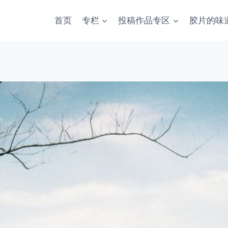
首页
专栏
投稿作品专区
胶片的味