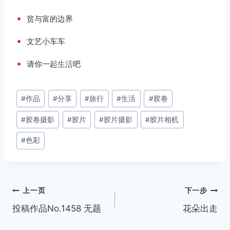
•
贫与富的边界
•
文艺小车车
•
请你一起
生活
吧
文
#
作品
#
分享
#
旅行
#
生活
#
胶卷
章
#
胶卷摄影
#
胶片
#
胶片摄影
#
胶片相机
标
签：
#
色彩
文
上一页
下一步
投稿作品No.1458 无题
花朵出走
章