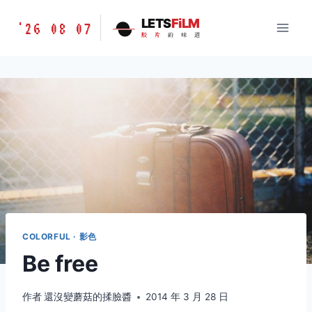
跳
胶
LETS
FiLM
'26 08 07
到
胶
片
的
味
道
片
内
的
容
味
道
LETSFILM
COLORFUL · 影色
Be free
作者
還沒變蘑菇的揉臉醬
2014 年 3 月 28 日