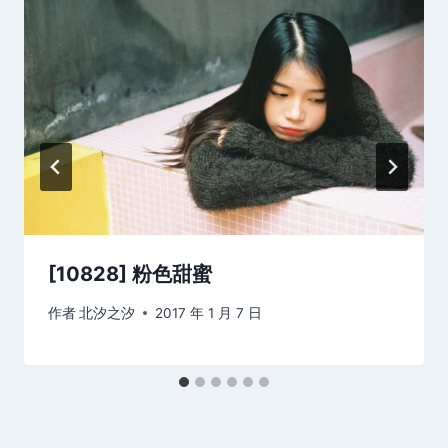
[10828] 粉色甜蜜
作者
北汐之汐
2017 年 1 月 7 日