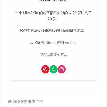
一个 LikeAKid 的名字恬不知耻的从 20 岁叫到了
40 岁。
尽管不想承认但也不能否认年华早已不再，
从 Kid 到 Kidult 再到 Adult，
竟然...毫无知觉...
🕸️ 继续探索影像宇宙