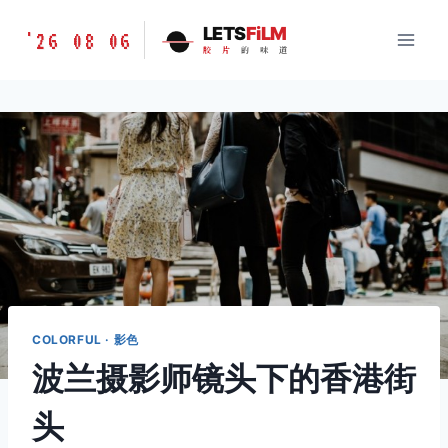
跳
胶
LETS
FiLM
'26 08 06
到
胶
片
的
味
道
片
内
的
容
味
道
LETSFILM
COLORFUL · 影色
波兰摄影师镜头下的香港街
头