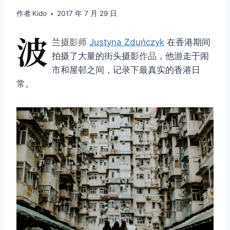
作者
Kido
2017 年 7 月 29 日
波
兰
摄影师
Justyna Zduńczyk
在香港期间
拍摄了大量的街头摄影
作品
，他游走于闹
市和屋邨之间，记录下最真实的香港日
常。