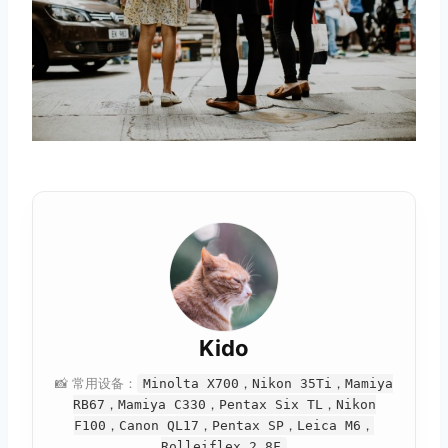
Kido
📸 常用设备：
Minolta X700，Nikon 35Ti，Mamiya
RB67，Mamiya C330，Pentax Six TL，Nikon
F100，Canon QL17，Pentax SP，Leica M6，
Rolleiflex 2.8F