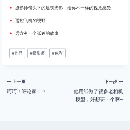
•
摄影师镜头下的建筑光影，给你不一样的视觉感受
•
遥控飞机的视野
•
远方有一个孤独的故事
文
#
作品
#
摄影师
#
色彩
章
标
签：
文
上一页
下一步
呵呵！评论家！？
他用纸做了很多老相机
章
模型，好想要一个啊~
导
航