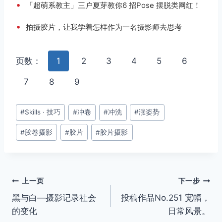
•
「超萌系教主」三户夏芽教你6 招Pose 摆脱类网红！
•
拍摄胶片，让我学着怎样作为一名摄影师去思考
页数：
1
2
3
4
5
6
7
8
9
文
#
Skills · 技巧
#
冲卷
#
冲洗
#
涨姿势
章
#
胶卷摄影
#
胶片
#
胶片摄影
标
签：
文
上一页
下一步
黑与白—摄影记录社会
投稿作品No.251 宽幅，
章
的变化
日常风景。