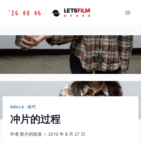
跳
胶
LETS
FiLM
'26 08 06
到
胶
片
的
味
道
片
内
的
容
味
道
LETSFILM
SKILLS · 技巧
冲片的过程
作者
胶片的味道
2013 年 8 月 27 日