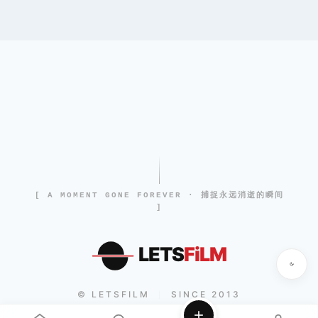
[ A MOMENT GONE FOREVER · 捕捉永远消逝的瞬间
]
LETS
FiLM
© LETSFILM
SINCE 2013
|