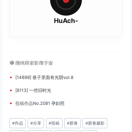
HuAch-
🕸️ 继续探索影像宇宙
•
[14899] 巷子里面有光阴vol.8
•
[8113] 一些旧时光
•
投稿
作品
No.2081 孕妇照
文
#
作品
#
分享
#
投稿
#
胶卷
#
胶卷摄影
章