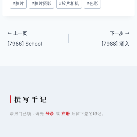
#
胶片
#
胶片摄影
#
胶片相机
#
色彩
标
签：
文
上一页
下一步
[7986] School
[7988] 涌入
章
导
航
撰 写 手 记
暗房门已锁，请先
登录
或
注册
后留下您的印记。