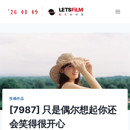
跳
胶
LETS
FiLM
'26 08 09
到
胶
片
的
味
道
片
内
的
容
味
道
LETSFILM
投稿作品
[7987] 只是偶尔想起你还
会笑得很开心