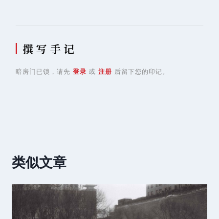
撰 写 手 记
暗房门已锁，请先
登录
或
注册
后留下您的印记。
类似文章