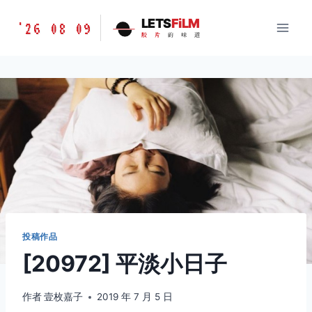
跳
胶
LETS
FiLM
'26 08 09
到
胶
片
的
味
道
片
内
的
容
味
道
LETSFILM
投稿作品
[20972] 平淡小日子
作者
壹枚嘉子
2019 年 7 月 5 日