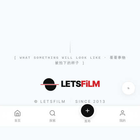
[ WHAT SOMETHING WILL LOOK LIKE · 看看事物
被拍下的样子 ]
LETS
FiLM
© LETSFILM
SINCE 2013
|
首页
探索
我的
发布