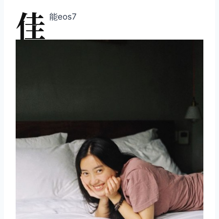
佳
能eos7