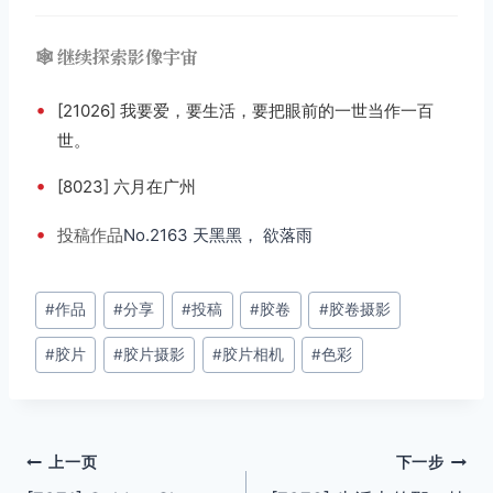
🕸️ 继续探索影像宇宙
•
[21026] 我要爱，要生活，要把眼前的一世当作一百
世。
•
[8023] 六月在广州
•
投稿
作品
No.2163 天黑黑， 欲落雨
文
#
作品
#
分享
#
投稿
#
胶卷
#
胶卷摄影
章
#
胶片
#
胶片摄影
#
胶片相机
#
色彩
标
签：
文
上一页
下一步