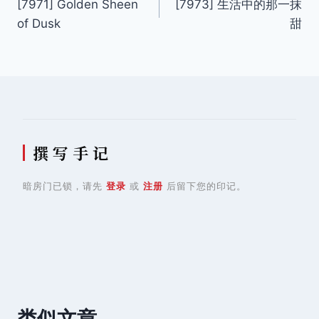
[7971] Golden Sheen
[7973] 生活中的那一抹
章
of Dusk
甜
导
航
撰 写 手 记
暗房门已锁，请先
登录
或
注册
后留下您的印记。
类似文章