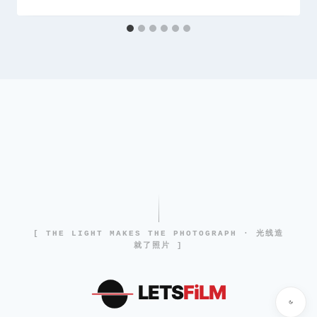
[ THE LIGHT MAKES THE PHOTOGRAPH · 光线造
就了照片 ]
LETS
FiLM