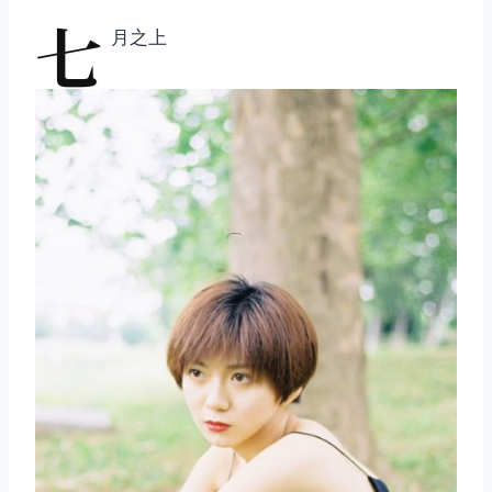
七
月之上