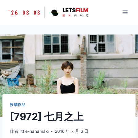
跳
胶
LETS
FiLM
'26 08 08
到
胶
片
的
味
道
片
内
的
容
味
道
LETSFILM
投稿作品
[7972] 七月之上
作者
little-hanamaki
2016 年 7 月 6 日