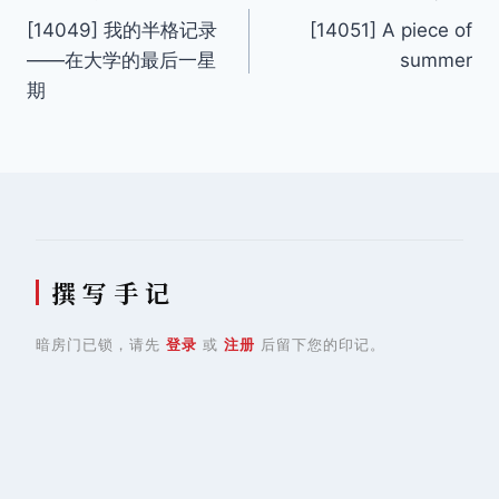
[14049] 我的半格记录
[14051] A piece of
章
——在大学的最后一星
summer
导
期
航
撰 写 手 记
暗房门已锁，请先
登录
或
注册
后留下您的印记。