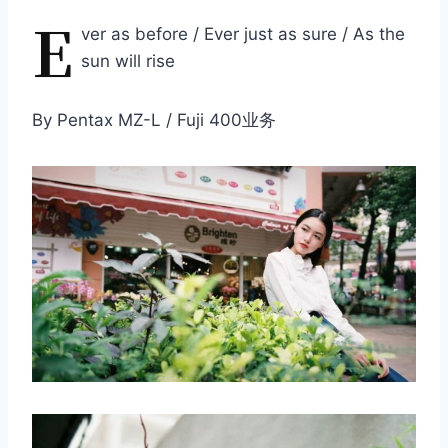
E
ver as before / Ever just as sure / As the
sun will rise
By Pentax MZ-L / Fuji 400业务