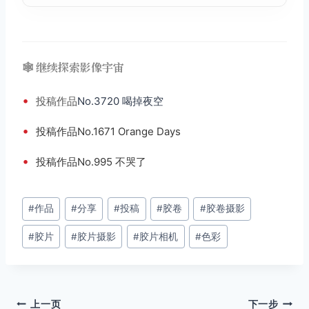
🕸️ 继续探索影像宇宙
•
投稿
作品
No.3720 喝掉夜空
•
投稿作品No.1671 Orange Days
•
投稿作品No.995 不哭了
文
#
作品
#
分享
#
投稿
#
胶卷
#
胶卷摄影
章
#
胶片
#
胶片摄影
#
胶片相机
#
色彩
标
签：
文
上一页
下一步