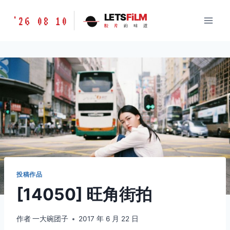
跳
胶
LETS
FiLM
'26 08 10
到
胶
片
的
味
道
片
内
的
容
味
道
LETSFILM
投稿作品
[14050] 旺角街拍
作者
一大碗团子
2017 年 6 月 22 日