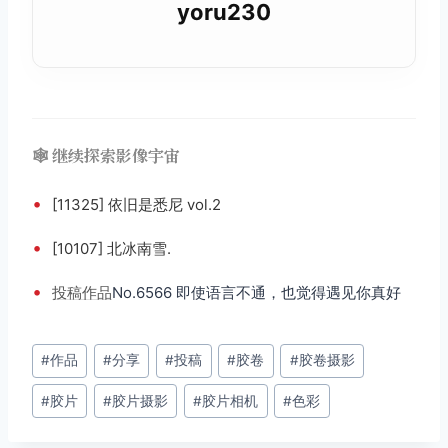
yoru230
🕸️ 继续探索影像宇宙
•
[11325] 依旧是悉尼 vol.2
•
[10107] 北冰南雪.
•
投稿
作品
No.6566 即使语言不通，也觉得遇见你真好
文
#
作品
#
分享
#
投稿
#
胶卷
#
胶卷摄影
章
#
胶片
#
胶片摄影
#
胶片相机
#
色彩
标
签：