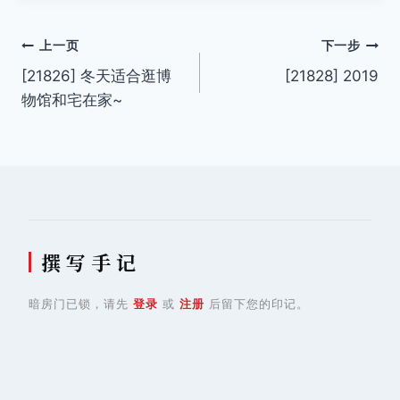
文
上一页
下一步
[21826] 冬天适合逛博
[21828] 2019
章
物馆和宅在家~
导
航
撰 写 手 记
暗房门已锁，请先
登录
或
注册
后留下您的印记。