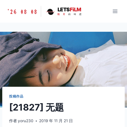
跳
胶
LETS
FiLM
'26 08 08
到
胶
片
的
味
道
片
内
的
容
味
道
LETSFILM
投稿作品
[21827] 无题
作者
yoru230
2019 年 11 月 21 日