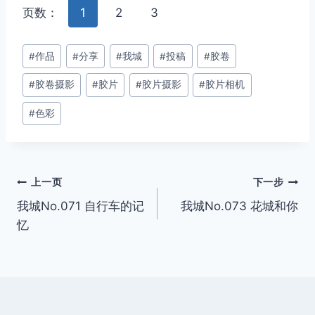
页数：
1
2
3
文
#
作品
#
分享
#
我城
#
投稿
#
胶卷
章
#
胶卷摄影
#
胶片
#
胶片摄影
#
胶片相机
标
签：
#
色彩
文
上一页
下一步
我城No.071 自行车的记
我城No.073 花城和你
章
忆
导
航