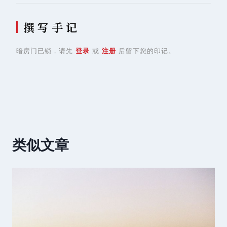
撰 写 手 记
暗房门已锁，请先
登录
或
注册
后留下您的印记。
类似文章