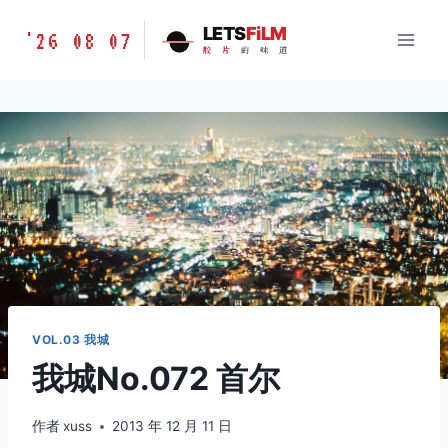
跳
胶
LETS
FiLM
'26 08 07
到
胶
片
的
味
道
片
内
的
容
味
道
LETSFILM
VOL.03 我城
我城No.072 首尔
作者
xuss
2013 年 12 月 11 日