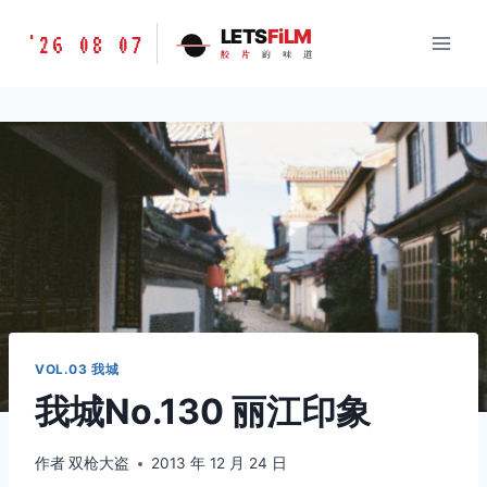
跳
胶
LETS
FiLM
'26 08 07
到
胶
片
的
味
道
片
内
的
容
味
道
LETSFILM
VOL.03 我城
我城No.130 丽江印象
作者
双枪大盗
2013 年 12 月 24 日