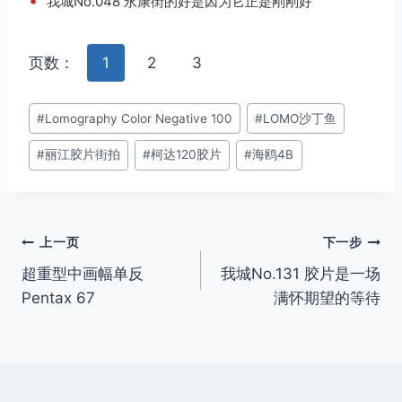
•
我城No.048 永康街的好是因为它正是刚刚好
页数：
1
2
3
文
#
Lomography Color Negative 100
#
LOMO沙丁鱼
章
#
丽江胶片街拍
#
柯达120胶片
#
海鸥4B
标
签：
文
上一页
下一步
超重型中画幅单反
我城No.131 胶片是一场
章
Pentax 67
满怀期望的等待
导
航