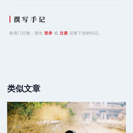
撰 写 手 记
暗房门已锁，请先
登录
或
注册
后留下您的印记。
类似文章