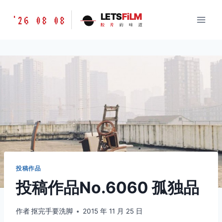
跳
胶
LETS
FiLM
'26 08 08
到
胶
片
的
味
道
片
内
的
容
味
道
LETSFILM
投稿作品
投稿作品No.6060 孤独品
作者
抠完手要洗脚
2015 年 11 月 25 日