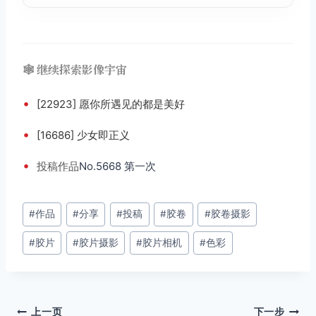
🕸️ 继续探索影像宇宙
•
[22923] 愿你所遇见的都是美好
•
[16686] 少女即正义
•
投稿
作品
No.5668 第一次
文
#
作品
#
分享
#
投稿
#
胶卷
#
胶卷摄影
章
#
胶片
#
胶片摄影
#
胶片相机
#
色彩
标
签：
文
上一页
下一步