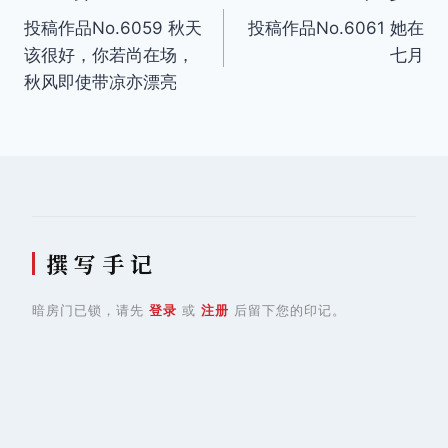
投稿作品No.6059 秋天
投稿作品No.6061 她在
章
该很好，你若尚在场，
七月
导
秋风即使带凉亦漂亮
航
撰 写 手 记
暗房门已锁，请先
登录
或
注册
后留下您的印记。