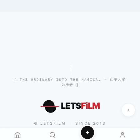
[ THE ORDINARY INTO THE MAGICAL · 让平凡变
为神奇 ]
LETS
FiLM
© LETSFILM
SINCE 2013
|