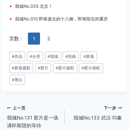
•
我城No.035 北京！
•
我城No.010 即将逝去的十八梯，即将陌生的重庆
页数：
1
2
文
#
作品
#
分享
#
我城
#
投稿
#
胶卷
章
#
胶卷摄影
#
胶片
#
胶片摄影
#
胶片相机
标
签：
#
黑白
文
上一页
下一步
我城No.131 胶片是一场
我城No.133 武汉·印象
章
满怀期望的等待