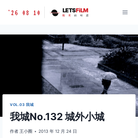
跳
胶
LETS
FiLM
'26 08 10
到
胶
片
的
味
道
片
内
的
容
味
道
LETSFILM
VOL.03 我城
我城No.132 城外小城
作者
王小圈
2013 年 12 月 24 日