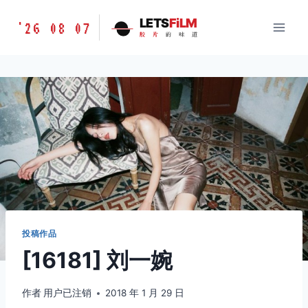
跳
胶
LETS
FiLM
'26 08 07
到
胶
片
的
味
道
片
内
的
容
味
道
LETSFILM
投稿作品
[16181] 刘一婉
作者
用户已注销
2018 年 1 月 29 日