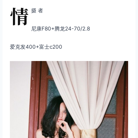
情
摄 者
尼康F80+腾龙24-70/2.8
爱克发400+富士c200