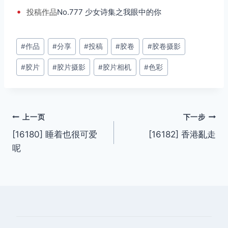
•
投稿
作品
No.777 少女诗集之我眼中的你
文
#
作品
#
分享
#
投稿
#
胶卷
#
胶卷摄影
章
#
胶片
#
胶片摄影
#
胶片相机
#
色彩
标
签：
文
上一页
下一步
[16180] 睡着也很可爱
[16182] 香港亂走
章
呢
导
航