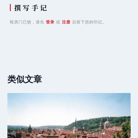
撰 写 手 记
暗房门已锁，请先
登录
或
注册
后留下您的印记。
类似文章