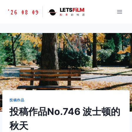
跳
胶
LETS
FiLM
'26 08 09
到
胶
片
的
味
道
片
内
的
容
味
道
LETSFILM
投稿作品
投稿作品No.746 波士顿的
秋天