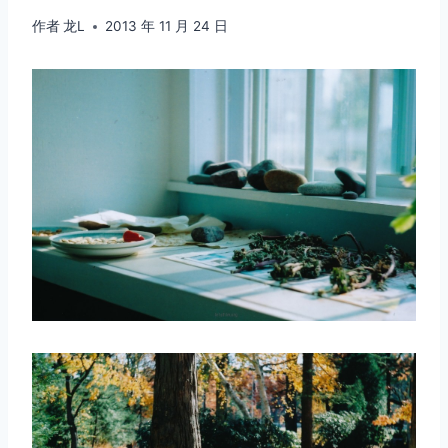
作者
龙L
2013 年 11 月 24 日