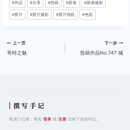
#
作品
#
分享
#
投稿
#
胶卷
#
胶卷摄影
章
#
胶片
#
胶片摄影
#
胶片相机
#
色彩
标
签：
文
上一页
下一步
哥特之魅
投稿作品No.747 城
章
导
航
撰 写 手 记
暗房门已锁，请先
登录
或
注册
后留下您的印记。