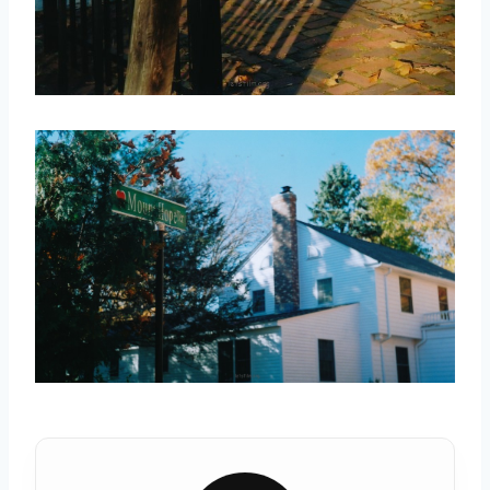
取消
搜索