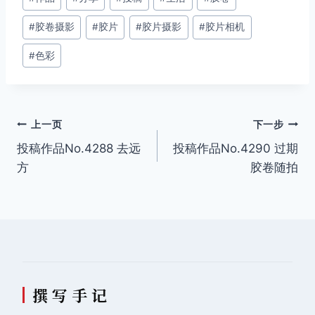
章
#
胶卷摄影
#
胶片
#
胶片摄影
#
胶片相机
标
签：
#
色彩
文
上一页
下一步
投稿作品No.4288 去远
投稿作品No.4290 过期
章
方
胶卷随拍
导
航
撰 写 手 记