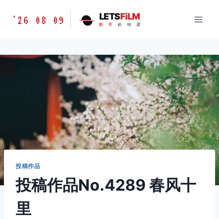
跳
胶
LETS
FiLM
'26 08 09
到
胶
片
的
味
道
片
内
的
容
味
道
LETSFILM
投稿作品
投稿作品No.4289 春风十
里