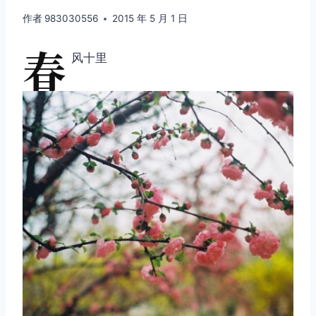
作者
983030556
2015 年 5 月 1 日
春
风十里