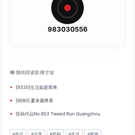
983030556
🕸️ 继续探索影像宇宙
•
[9335]
生活
如是简单
•
[9080] 夏末最终章
•
投稿
作品
No.853 Tweed Run Guangzhou
文
#
作品
#
分享
#
投稿
#
生活
#
胶卷