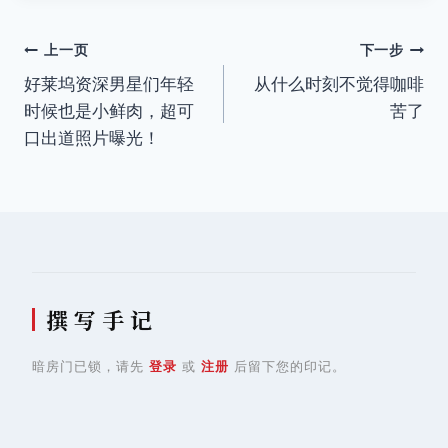
签：
文
上一页
下一步
好莱坞资深男星们年轻
从什么时刻不觉得咖啡
章
时候也是小鲜肉，超可
苦了
导
口出道照片曝光！
航
撰 写 手 记
暗房门已锁，请先
登录
或
注册
后留下您的印记。