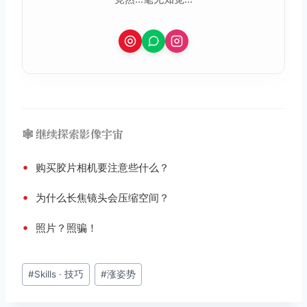
🕸️ 继续探索影像宇宙
•
购买胶片相机要注意些什么？
•
为什么长焦镜头会压缩空间？
•
照片？照骗！
文
#
Skills · 技巧
#
涨姿势
章
标