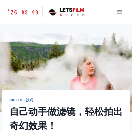
跳
胶
LETS
FiLM
'26 08 09
到
胶
片
的
味
道
片
内
的
容
味
道
LETSFILM
SKILLS · 技巧
自己动手做滤镜，轻松拍出
奇幻效果！