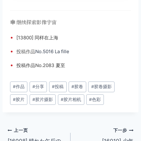
🕸️ 继续探索影像宇宙
•
[13800] 同样在上海
•
投稿
作品
No.5016 La fille
•
投稿作品No.2083 夏至
文
#
作品
#
分享
#
投稿
#
胶卷
#
胶卷摄影
章
#
胶片
#
胶片摄影
#
胶片相机
#
色彩
标
签：
文
上一页
下一步