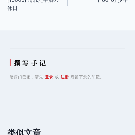
[16008] 晴れた午后の
[16010] 少年
章
休日
导
航
撰 写 手 记
暗房门已锁，请先
登录
或
注册
后留下您的印记。
类似文章