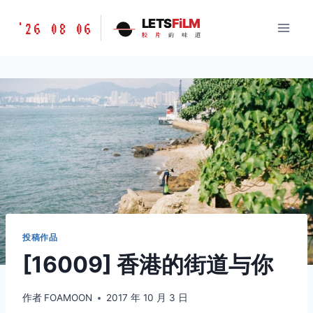
跳
胶
LETS
FiLM
'26 08 06
到
胶
片
的
味
道
片
内
的
容
味
道
LETSFILM
投稿作品
[16009] 香港的街道与你
作者
FOAMOON
2017 年 10 月 3 日