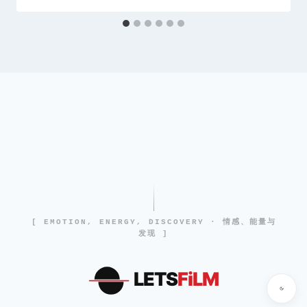
[ EMOTION, ENERGY, DISCOVERY · 情感、能量与
发现 ]
LETS
FiLM