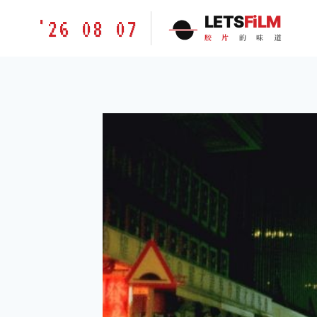
跳
胶
LETS
FiLM
'26 08 07
到
片
胶
片
的
味
道
内
的
容
味
道
LETSFILM