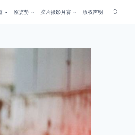
道
涨姿势
胶片摄影月赛
版权声明