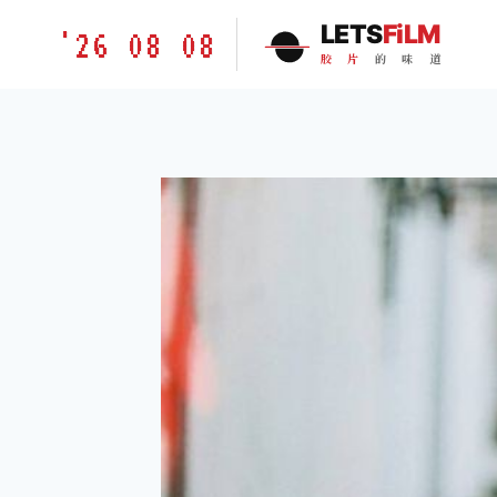
跳
胶
LETS
FiLM
'26 08 08
到
片
胶
片
的
味
道
内
的
容
味
道
LETSFILM