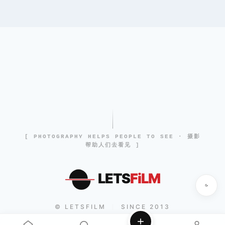
[ PHOTOGRAPHY HELPS PEOPLE TO SEE · 摄影
帮助人们去看见 ]
LETS
FiLM
© LETSFILM
SINCE 2013
|