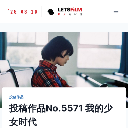
跳
胶
LETS
FiLM
'26 08 10
到
胶
片
的
味
道
片
内
的
容
味
道
LETSFILM
投稿作品
投稿作品No.5571 我的少
女时代