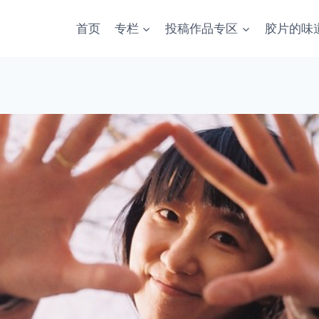
首页
专栏
投稿作品专区
胶片的味