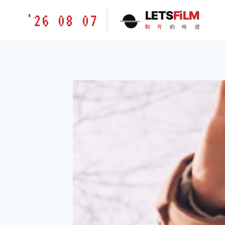
跳
胶
LETS
FiLM
'26 08 07
到
片
胶
片
的
味
道
内
的
容
味
道
LETSFILM