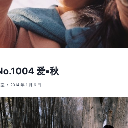
.1004 爱▪秋
作室
2014 年 1 月 6 日