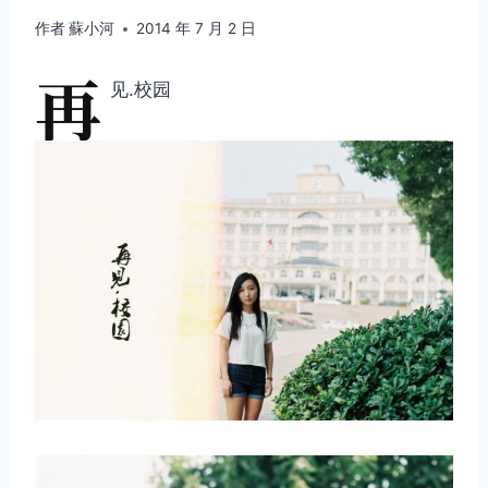
作者
蘇小河
2014 年 7 月 2 日
再
见.校园