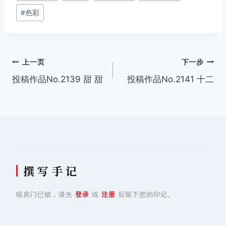
签：
#
色彩
文
上一页
下一步
投稿作品No.2139 甜 甜
投稿作品No.2141 十二
章
导
航
撰 写 手 记
暗房门已锁，请先
登录
或
注册
后留下您的印记。