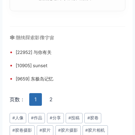
🕸️ 继续探索影像宇宙
•
[22952] 与你有关
•
[10905] sunset
•
[9659] 东极岛记忆
页数：
1
2
文
#
人像
#
作品
#
分享
#
投稿
#
胶卷
章
#
胶卷摄影
#
胶片
#
胶片摄影
#
胶片相机
标