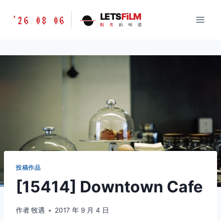
跳
胶
LETS
FiLM
'26 08 06
到
胶
片
的
味
道
片
内
的
容
味
道
LETSFILM
投稿作品
[15414] Downtown Cafe
作者
牧遇
2017 年 9 月 4 日