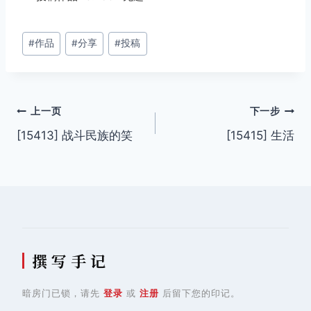
文
#
作品
#
分享
#
投稿
章
标
签：
文
上一页
下一步
[15413] 战斗民族的笑
[15415] 生活
章
导
航
撰 写 手 记
暗房门已锁，请先
登录
或
注册
后留下您的印记。