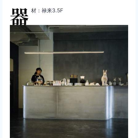
器
材：禄来3.5F