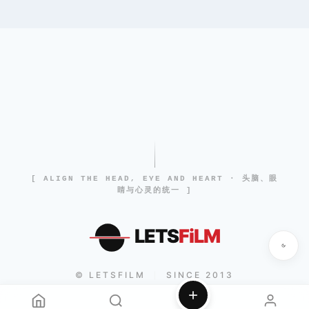
[ ALIGN THE HEAD, EYE AND HEART · 头脑、眼
睛与心灵的统一 ]
LETS
FiLM
© LETSFILM
SINCE 2013
|