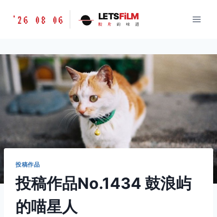
跳
胶
LETS
FiLM
'26 08 06
到
胶
片
的
味
道
片
内
的
容
味
道
LETSFILM
投稿作品
投稿作品No.1434 鼓浪屿
的喵星人