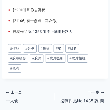
•
[22010] 和你去野餐
•
[21146] 有一点点，喜欢你。
•
投稿
作品
No.1353 追不上满街赶路人
文
#
作品
#
分享
#
投稿
#
猫
#
胶卷
章
#
胶卷摄影
#
胶片
#
胶片摄影
#
胶片相机
标
签：
#
色彩
文
上一页
下一步
一人食
投稿作品No.1435 課 間
章