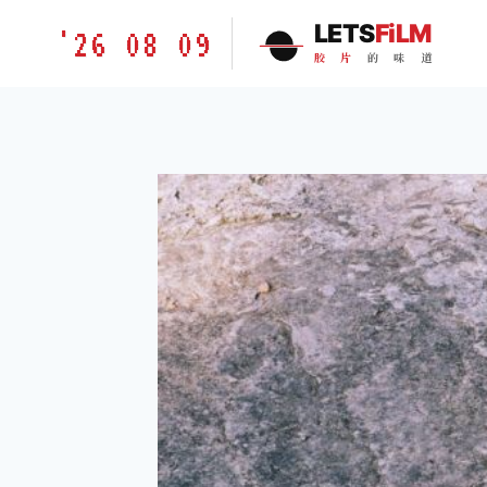
跳
胶
LETS
FiLM
'26 08 09
到
片
胶
片
的
味
道
内
的
容
味
道
LETSFILM