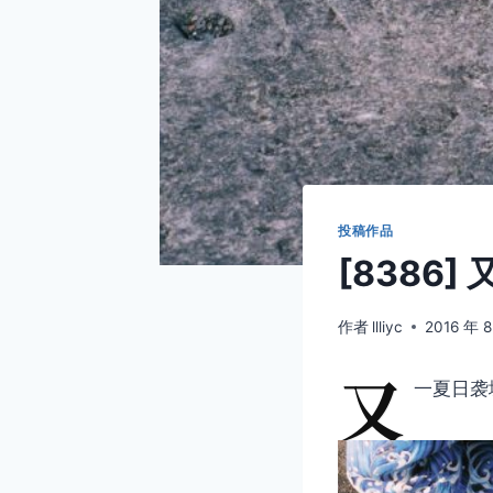
投稿作品
[8386
作者
llliyc
2016 年 
又
一夏日袭