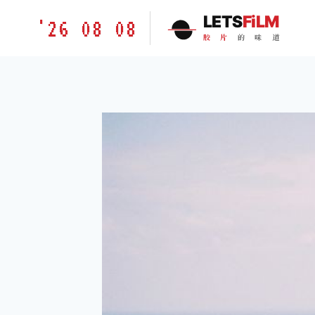
跳
胶
LETS
FiLM
'26 08 08
到
片
胶
片
的
味
道
内
的
容
味
道
LETSFILM