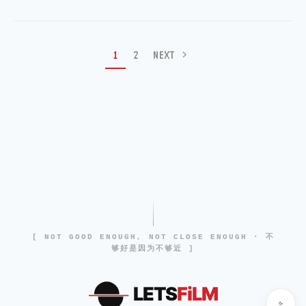
1
2
NEXT
[ NOT GOOD ENOUGH, NOT CLOSE ENOUGH · 不
够好是因为不够近 ]
LETS
FiLM