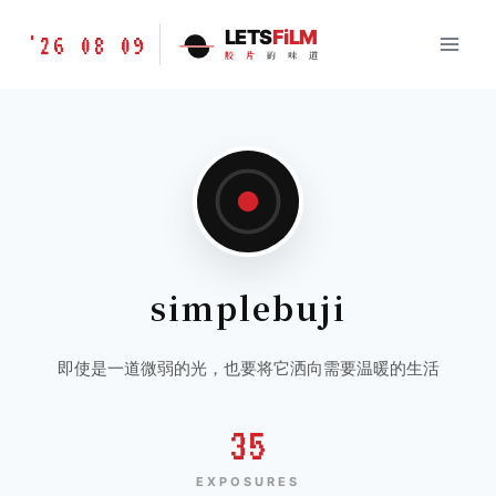
跳
胶
LETS
FiLM
'26 08 09
到
胶
片
的
味
道
片
内
的
容
味
道
LETSFILM
simplebuji
即使是一道微弱的光，也要将它洒向需要温暖的生活
35
EXPOSURES