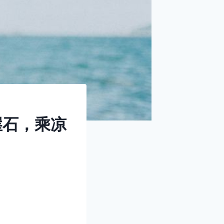
崖石，乘凉