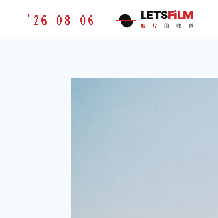
跳
胶
LETS
FiLM
'26 08 06
到
片
胶
片
的
味
道
内
的
容
味
道
LETSFILM