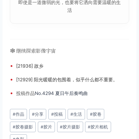
即使是一道微弱的光，也要将它洒向需要温暖的
生
活
🕸️ 继续探索影像宇宙
•
[21936] 故乡
•
[12929] 阳光暖暖的包围着，似乎什么都不重要。
•
投稿
作品
No.4294 夏日午后奏鸣曲
文
#
作品
#
分享
#
投稿
#
生活
#
胶卷
章
#
胶卷摄影
#
胶片
#
胶片摄影
#
胶片相机
标
签：