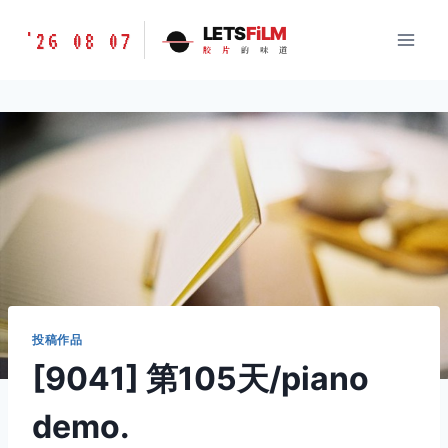
跳
胶
LETS
FiLM
'26 08 07
到
胶
片
的
味
道
片
内
的
容
味
道
LETSFILM
投稿作品
[9041] 第105天/piano
demo.