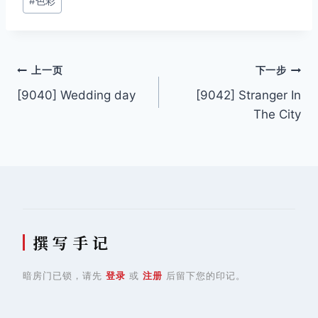
#
色彩
文
上一页
下一步
[9040] Wedding day
[9042] Stranger In
章
The City
导
航
撰 写 手 记
暗房门已锁，请先
登录
或
注册
后留下您的印记。