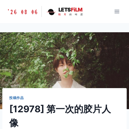
跳
胶
LETS
FiLM
'26 08 06
到
胶
片
的
味
道
片
内
的
容
味
道
LETSFILM
投稿作品
[12978] 第一次的胶片人
像