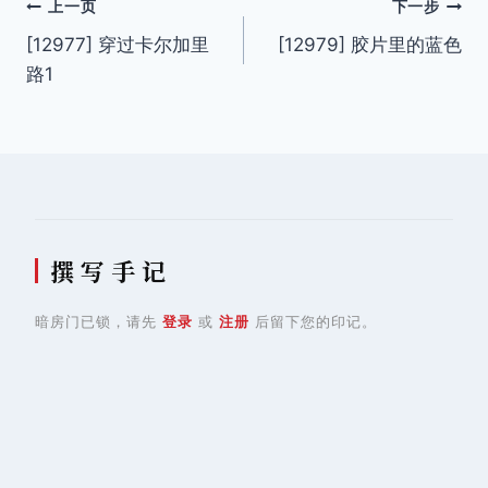
文
上一页
下一步
[12977] 穿过卡尔加里
[12979] 胶片里的蓝色
章
路1
导
航
撰 写 手 记
暗房门已锁，请先
登录
或
注册
后留下您的印记。