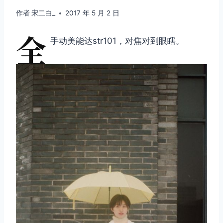
作者
宋二白_
2017 年 5 月 2 日
全
手动美能达str101，对焦对到眼瞎。