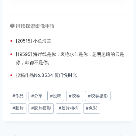
🕸️ 继续探索影像宇宙
•
[20515] 小鱼海棠
•
[19595] 海岸线是你，哀艳水仙是你，忽明忽暗的云是
你，却都不是你。
•
投稿
作品
No.3534 厦门慢时光
文
#
作品
#
分享
#
投稿
#
胶卷
#
胶卷摄影
章
#
胶片
#
胶片摄影
#
胶片相机
#
色彩
标
签：