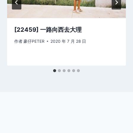
[22459] 一路向西去大理
作者
豪仔PETER
2020 年 7 月 28 日