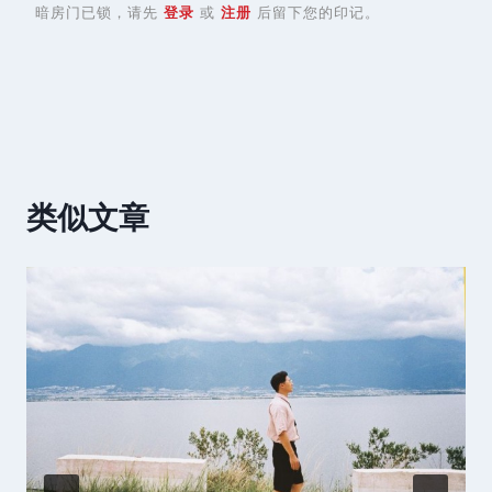
暗房门已锁，请先
登录
或
注册
后留下您的印记。
类似文章