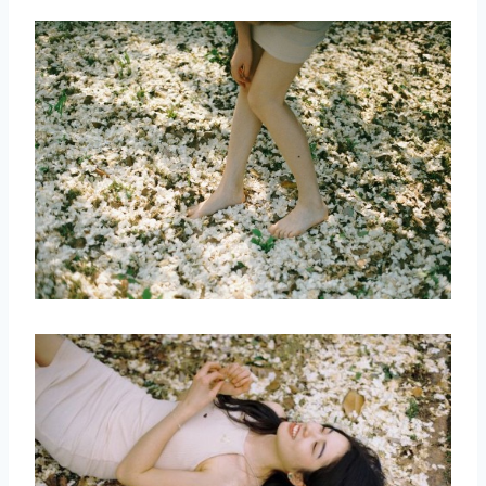
取消
搜索