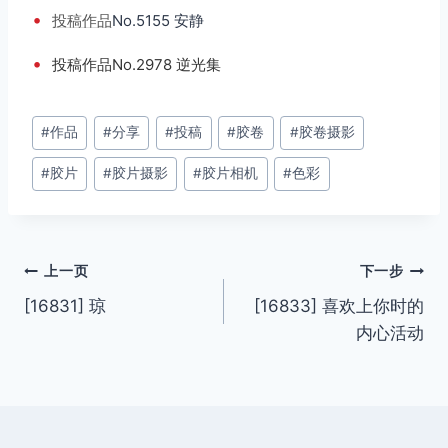
•
投稿
作品
No.5155 安静
•
投稿作品No.2978 逆光集
文
#
作品
#
分享
#
投稿
#
胶卷
#
胶卷摄影
章
#
胶片
#
胶片摄影
#
胶片相机
#
色彩
标
签：
文
上一页
下一步
[16831] 琼
[16833] 喜欢上你时的
章
内心活动
导
航