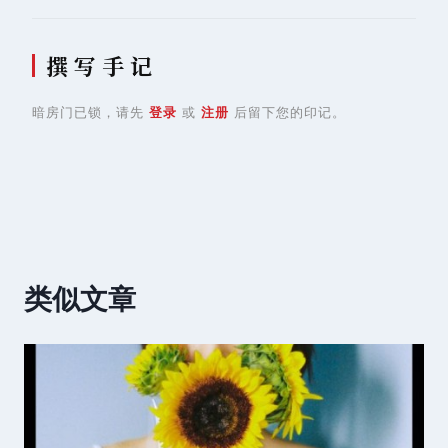
撰 写 手 记
暗房门已锁，请先
登录
或
注册
后留下您的印记。
类似文章