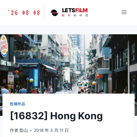
跳
胶
LETS
FiLM
'26 08 08
到
胶
片
的
味
道
片
内
的
容
味
道
LETSFILM
投稿作品
[16832] Hong Kong
作者
蛰山
2018 年 3 月 11 日