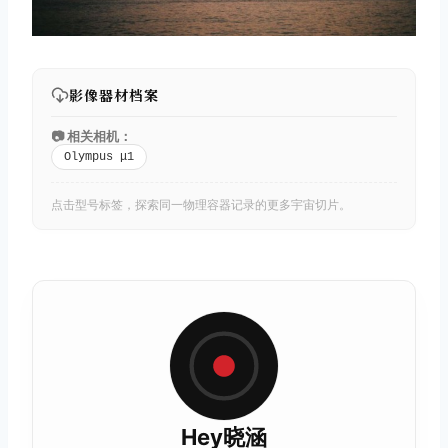
影像器材档案
📷 相关相机：
Olympus μ1
点击型号标签，探索同一物理容器记录的更多宇宙切片。
Hey晓涵