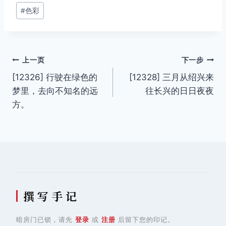
签：
#
色彩
文
上一页
下一步
[12326] 行驶在绿色的
[12328] 三月从绍兴来
章
梦里，去向不知名的远
往长兴的日日夜夜
导
方。
航
撰 写 手 记
暗房门已锁，请先
登录
或
注册
后留下您的印记。