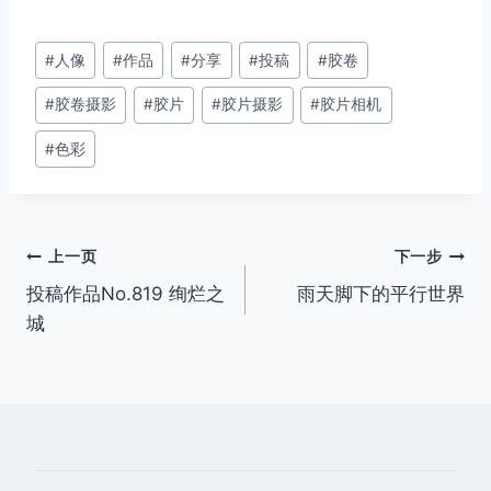
文
#
人像
#
作品
#
分享
#
投稿
#
胶卷
章
#
胶卷摄影
#
胶片
#
胶片摄影
#
胶片相机
标
签：
#
色彩
文
上一页
下一步
投稿作品No.819 绚烂之
雨天脚下的平行世界
章
城
导
航