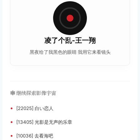
凌了个乱-王一翔
黑夜给了我黑色的眼睛 我用它来看镜头
🕸️ 继续探索影像宇宙
•
[22025] 白い恋人
•
[13405] 光影是无声的乐章
•
[10036] 去看海吧