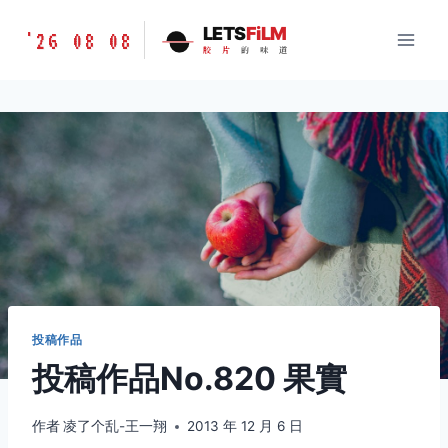
跳
胶
LETS
FiLM
'26 08 08
到
胶
片
的
味
道
片
内
的
容
味
道
LETSFILM
投稿作品
投稿作品No.820 果實
作者
凌了个乱-王一翔
2013 年 12 月 6 日