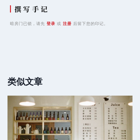
撰 写 手 记
暗房门已锁，请先
登录
或
注册
后留下您的印记。
类似文章