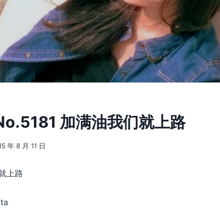
o.5181 加满油我们就上路
15 年 8 月 11 日
就上路
ta