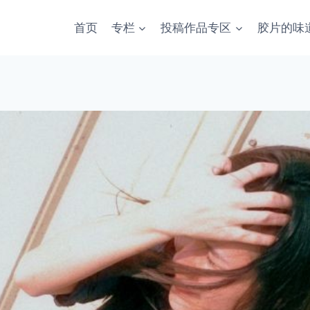
首页
专栏
投稿作品专区
胶片的味