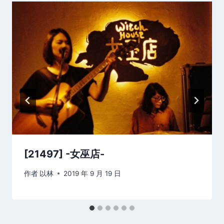
[21497] -女巫店-
作者
以林
2019 年 9 月 19 日