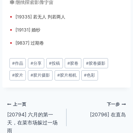
🕸️ 继续探索影像宇宙
•
[19335] 若无人 判若两人
•
[19131] 婚纱
•
[9837] 过期卷
文
#
作品
#
分享
#
投稿
#
胶卷
#
胶卷摄影
章
#
胶片
#
胶片摄影
#
胶片相机
#
色彩
标
签：
文
上一页
下一步
[20794] 六月的第一
[20796] 在直岛
章
天，在菜市场躲过一场
导
雨