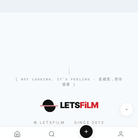
[ NOT LOOKING, IT'S FEELING · 是感受，而非
观看 ]
LETS
FiLM
© LETSFILM
SINCE 2013
|