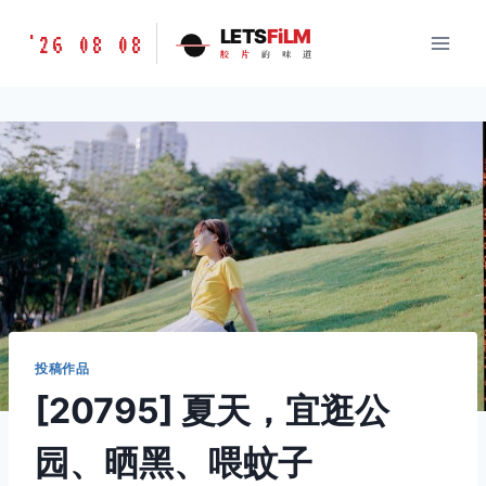
跳
胶
LETS
FiLM
'26 08 08
到
胶
片
的
味
道
片
内
的
容
味
道
LETSFILM
投稿作品
[20795] 夏天，宜逛公
园、晒黑、喂蚊子