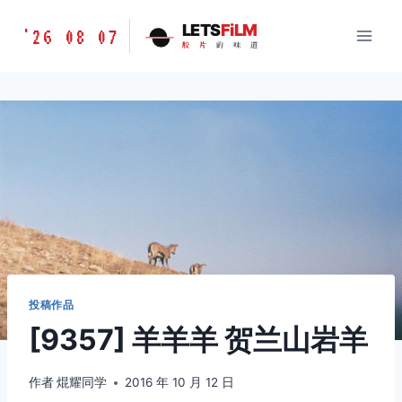
跳
胶
LETS
FiLM
'26 08 07
到
胶
片
的
味
道
片
内
的
容
味
道
LETSFILM
投稿作品
[9357] 羊羊羊 贺兰山岩羊
作者
焜耀同学
2016 年 10 月 12 日