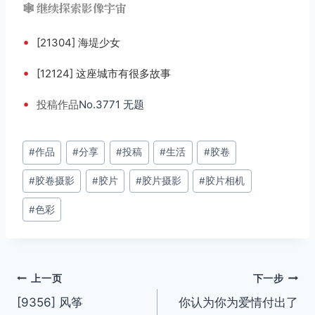
🕸️ 继续探索影像宇宙
•
[21304] 海堤少女
•
[12124] 这座城市有很多故事
•
投稿
作品
No.3771 无题
文
#
作品
#
分享
#
投稿
#
生活
#
胶卷
章
#
胶卷摄影
#
胶片
#
胶片摄影
#
胶片相机
标
签：
#
色彩
文
上一页
下一步
[9356] 风筝
你认为你为爱情付出了
章