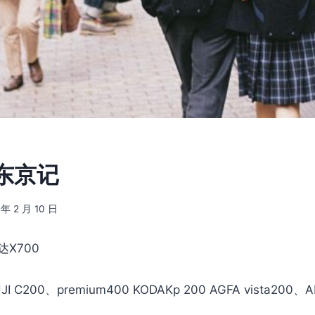
] 东京记
 年 2 月 10 日
X700
JI C200、premium400 KODAKp 200 AGFA vista200、