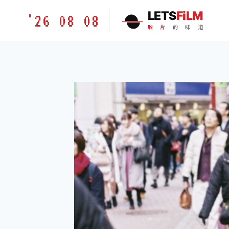
跳
胶
LETS
FiLM
'26 08 08
到
片
胶
片
的
味
道
内
的
容
味
道
LETSFILM