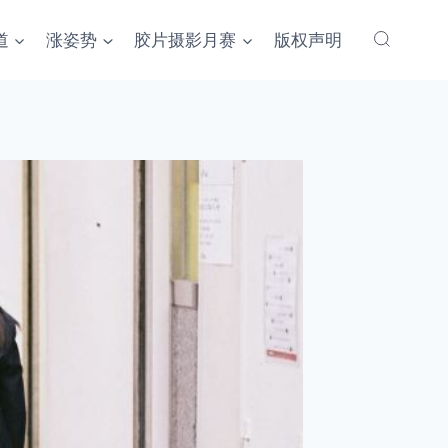
道
涨姿势
胶片摄影月赛
版权声明