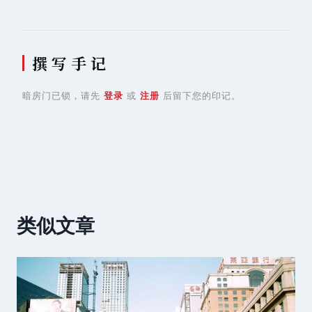
撰 写 手 记
暗房门已锁，请先
登录
或
注册
后留下您的印记。
类似文章