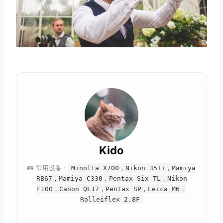
Kido
📸 常用设备：
Minolta X700，Nikon 35Ti，Mamiya
RB67，Mamiya C330，Pentax Six TL，Nikon
F100，Canon QL17，Pentax SP，Leica M6，
Rolleiflex 2.8F