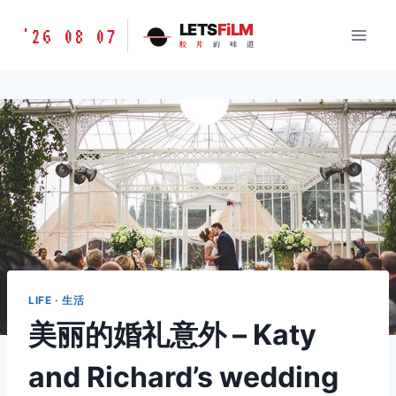
跳
胶
LETS
FiLM
'26 08 07
到
胶
片
的
味
道
片
内
的
容
味
道
LETSFILM
LIFE · 生活
美丽的婚礼意外 – Katy
and Richard’s wedding