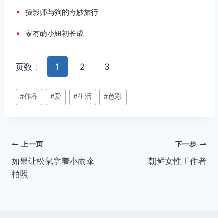
•
摄影师与狗的奇妙旅行
•
家有萌小妞初长成
页数：
1
2
3
文
#
作品
#
爱
#
生活
#
色彩
章
标
签：
文
上一页
下一步
如果让松鼠拿着小雨伞
朝鲜女性工作者
章
拍照
导
航