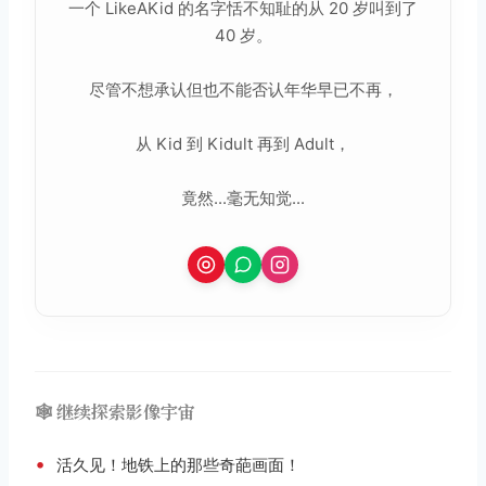
一个 LikeAKid 的名字恬不知耻的从 20 岁叫到了
40 岁。
尽管不想承认但也不能否认年华早已不再，
从 Kid 到 Kidult 再到 Adult，
竟然...毫无知觉...
🕸️ 继续探索影像宇宙
•
活久见！地铁上的那些奇葩画面！