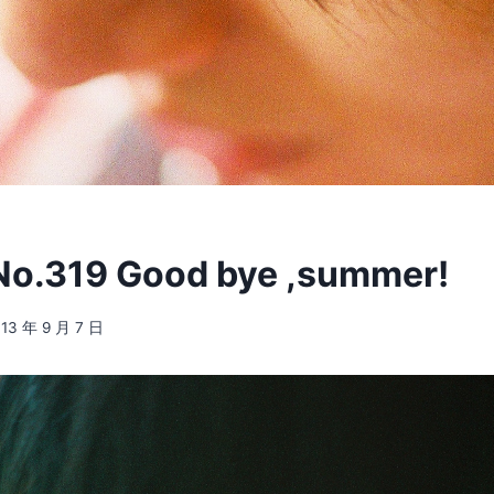
319 Good bye ,summer!
13 年 9 月 7 日