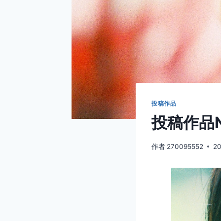
投稿作品
投稿作品No.
作者
270095552
20