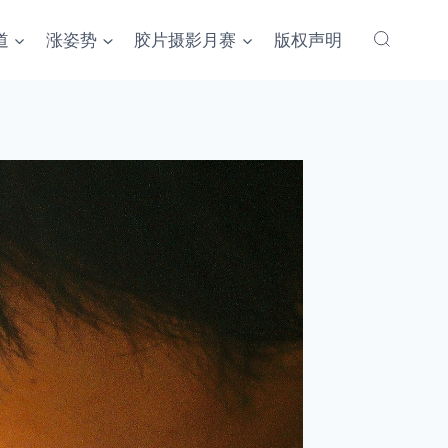
道
涨姿势
胶片摄影月赛
版权声明