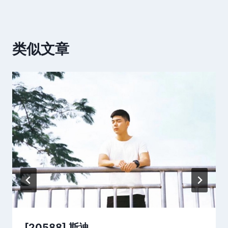
类似文章
[20588] 斯迪