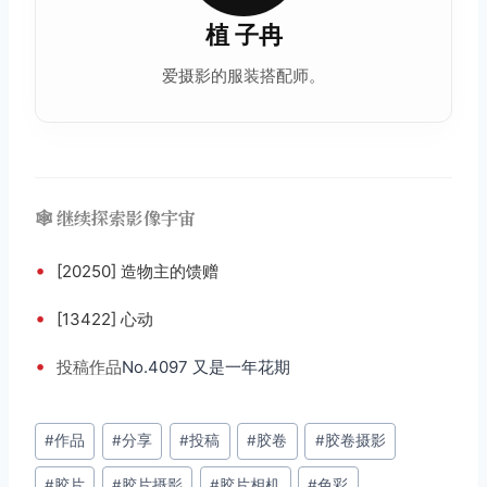
植 子冉
爱摄影的服装搭配师。
🕸️ 继续探索影像宇宙
•
[20250] 造物主的馈赠
•
[13422] 心动
•
投稿
作品
No.4097 又是一年花期
文
#
作品
#
分享
#
投稿
#
胶卷
#
胶卷摄影
章
#
胶片
#
胶片摄影
#
胶片相机
#
色彩
标