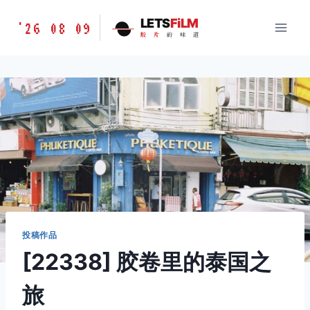
跳
胶
LETS
FiLM
'26 08 09
到
胶
片
的
味
道
片
内
的
容
味
道
LETSFILM
投稿作品
[22338] 胶卷里的泰国之
旅