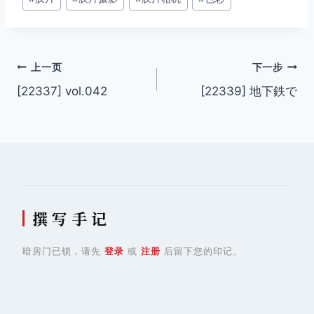
签：
文
上一页
下一步
[22337] vol.042
[22339] 地下鉄で
章
导
航
撰 写 手 记
暗房门已锁，请先
登录
或
注册
后留下您的印记。