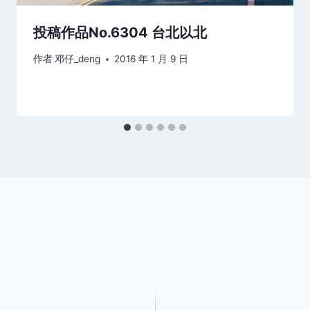
投稿作品No.6304 台北以北
作者
邓仔_deng
2016 年 1 月 9 日