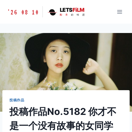
跳
胶
LETS
FiLM
'26 08 10
到
胶
片
的
味
道
片
内
的
容
味
道
LETSFILM
投稿作品
投稿作品No.5182 你才不
是一个没有故事的女同学