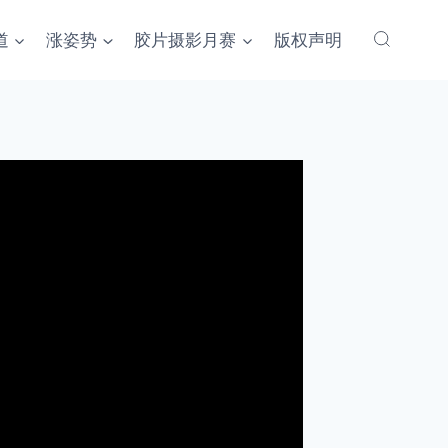
道
涨姿势
胶片摄影月赛
版权声明