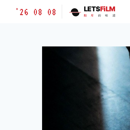
跳
胶
LETS
FiLM
'26 08 08
到
片
胶
片
的
味
道
内
的
容
味
道
LETSFILM