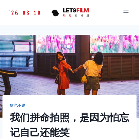
跳
胶
LETS
FiLM
'26 08 10
到
胶
片
的
味
道
片
内
的
容
味
道
LETSFILM
啥也不是
我们拼命拍照，是因为怕忘
记自己还能笑