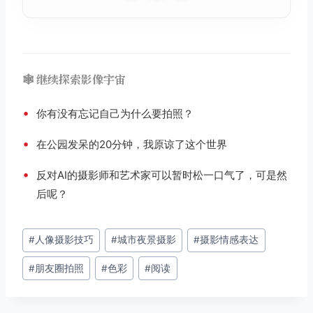
🕸️ 继续探索影像宇宙
•
你有没有忘记自己为什么要拍照？
•
在公园发呆的20分钟，我原谅了这个世界
•
反对AI的摄影师和艺术家可以暂时松一口气了，可是然
后呢？
文
#
人像摄影技巧
#
城市夜景摄影
#
摄影情感表达
章
#
朋友圈拍照
#
色彩
#
阅读
标
签：