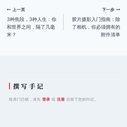
文
上一页
下一步
3种焦段，3种人生：你
胶片摄影入门指南：除
章
和世界之间，隔了几毫
了相机，你必须拥有的
导
米？
附件清单
航
撰 写 手 记
暗房门已锁，请先
登录
或
注册
后留下您的印记。