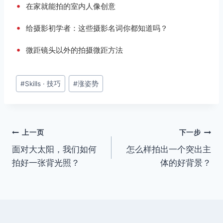
•
在家就能拍的室内人像创意
•
给摄影初学者：这些摄影名词你都知道吗？
•
微距镜头以外的拍摄微距方法
文
#
Skills · 技巧
#
涨姿势
章
标
签：
文
上一页
下一步
面对大太阳，我们如何
怎么样拍出一个突出主
章
拍好一张背光照？
体的好背景？
导
航