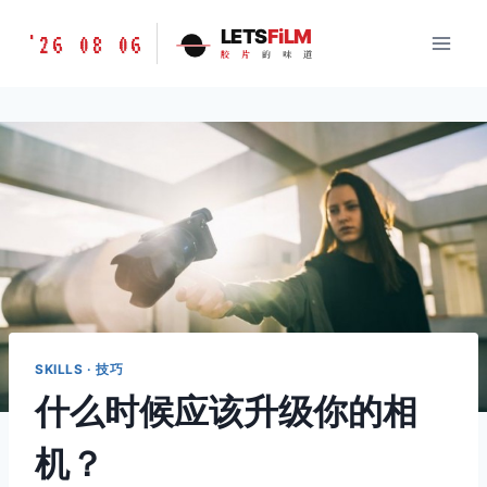
跳
胶
LETS
FiLM
'26 08 06
到
胶
片
的
味
道
片
内
的
容
味
道
LETSFILM
SKILLS · 技巧
什么时候应该升级你的相
机？