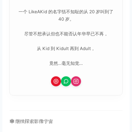
一个 LikeAKid 的名字恬不知耻的从 20 岁叫到了
40 岁。
尽管不想承认但也不能否认年华早已不再，
从 Kid 到 Kidult 再到 Adult，
竟然...毫无知觉...
🕸️ 继续探索影像宇宙