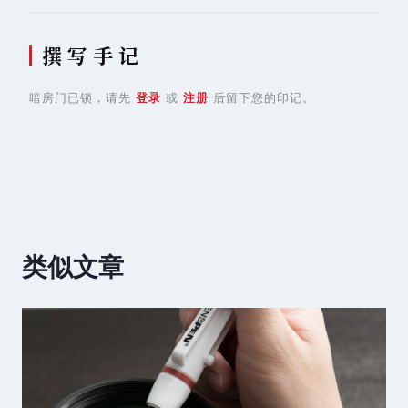
撰 写 手 记
暗房门已锁，请先
登录
或
注册
后留下您的印记。
类似文章